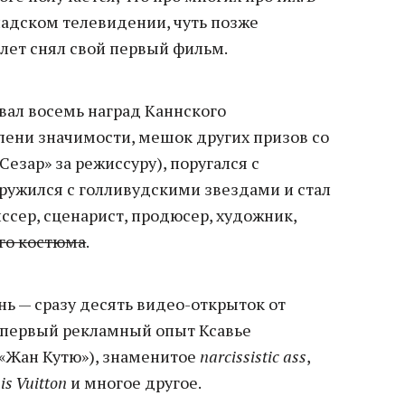
анадском телевидении, чуть позже
0 лет снял свой первый фильм.
вал восемь наград Каннского
пени значимости, мешок других призов со
«Сезар» за режиссуру), поругался с
дружился с голливудскими звездами и стал
иссер, сценарист, продюсер, художник,
его костюма
.
ь — сразу десять видео-открыток от
 первый рекламный опыт Ксавье
 «Жан Кутю»), знаменитое
narcissistic ass
,
is Vuitton
и многое другое.