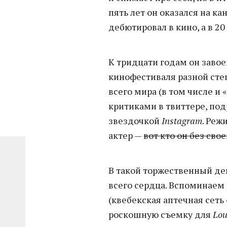
пять лет он оказался на к
дебютировал в кино, а в 2
К тридцати годам он завое
кинофестиваля разной сте
всего мира (в том числе и 
критиками в твиттере, по
звездочкой
Instagram
. Реж
актер —
вот кто он без сво
В такой торжественный ден
всего сердца. Вспоминаем
(квебекская аптечная сеть
роскошную съемку для
Lou