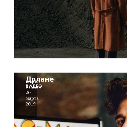
Две или
три
вещи,
которые
я знаю о
Ксавье
Долане
Мария
ВИДЕО
Ремига
,
20
марта
2019