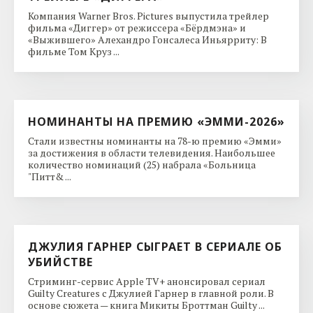
Компания Warner Bros. Pictures выпустила трейлер
фильма «Диггер» от режиссера «Бёрдмэна» и
«Выжившего» Алехандро Гонсалеса Иньярриту: В
фильме Том Круз ...
НОМИНАНТЫ НА ПРЕМИЮ «ЭММИ-2026»
Стали известны номинанты на 78-ю премию «Эмми»
за достижения в области телевидения. Наибольшее
количество номинаций (25) набрала «Больница
"Питт& ...
ДЖУЛИЯ ГАРНЕР СЫГРАЕТ В СЕРИАЛЕ ОБ
УБИЙСТВЕ
Стриминг-сервис Apple TV+ анонсировал сериал
Guilty Creatures с Джулией Гарнер в главной роли. В
основе сюжета — книга Микиты Броттман Guilty ...