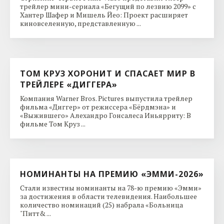
трейлер мини-сериала «Бегущий по лезвию 2099» с
Хантер Шафер и Мишель Йео: Проект расширяет
киновселенную, представленную ...
ТОМ КРУЗ ХОРОНИТ И СПАСАЕТ МИР В
ТРЕЙЛЕРЕ «ДИГГЕРА»
Компания Warner Bros. Pictures выпустила трейлер
фильма «Диггер» от режиссера «Бёрдмэна» и
«Выжившего» Алехандро Гонсалеса Иньярриту: В
фильме Том Круз ...
НОМИНАНТЫ НА ПРЕМИЮ «ЭММИ-2026»
Стали известны номинанты на 78-ю премию «Эмми»
за достижения в области телевидения. Наибольшее
количество номинаций (25) набрала «Больница
"Питт& ...