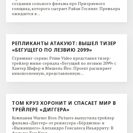
создании сольного фильма про Призрачного
гонщика, которого сыграет Райан Гослинг. Премьера
ожидается в ...
РЕПЛИКАНТЫ АТАКУЮТ: ВЫШЕЛ ТИЗЕР
«БЕГУЩЕГО ПО ЛЕЗВИЮ 2099»
Стриминг-сервис Prime Video представил тизер-
трейлер мини-сериала «Бегущий по лезвию 2099» с
Хантер Шафер и Мишель Йео: Проект расширяет
киновселенную, представленную ...
ТОМ КРУЗ ХОРОНИТ И СПАСАЕТ МИР В
ТРЕЙЛЕРЕ «ДИГГЕРА»
Компания Warner Bros. Pictures выпустила трейлер
фильма «Диггер» от режиссера «Бёрдмэна» и
«Выжившего» Алехандро Гонсалеса Иньярриту: В
фильме Том Круз ...