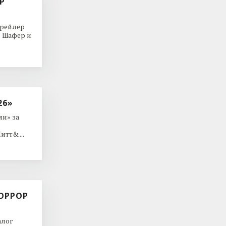
Р
трейлер
р Шафер и
26»
и» за
тт& ...
ОРРОР
алог