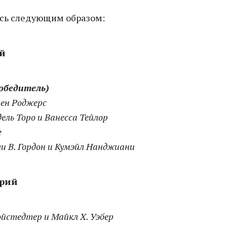
сь следующим образом:
й
обедитель)
вен Роджерс
ель Торо и Ванесса Тейлор
г
ли В. Гордон и Кумэйл Нанджиани
арий
йстедтер и Майкл Х. Уэбер