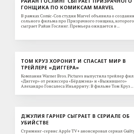
РАЙАН ГОСЛИНГ СЫГРАЕТ ПРИЗРАЧНОГО
ГОНЩИКА ПО КОМИКСАМ MARVEL
В рамках Comic-Con студия Marvel объявила о создани
сольного фильма про Призрачного гонщика, которого
сыграет Райан Гослинг. Премьера ожидается в ...
ТОМ КРУЗ ХОРОНИТ И СПАСАЕТ МИР В
ТРЕЙЛЕРЕ «ДИГГЕРА»
Компания Warner Bros. Pictures выпустила трейлер фи
«Диггер» от режиссера «Бёрдмэна» и «Выжившего»
Алехандро Гонсалеса Иньярриту: В фильме Том Круз ...
ДЖУЛИЯ ГАРНЕР СЫГРАЕТ В СЕРИАЛЕ ОБ
УБИЙСТВЕ
Стриминг-сервис Apple TV+ анонсировал сериал Guilt