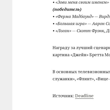
• «Зови меня своим именем»
(победитель)
• «Ферма Мадбаунд» — Вирд
• «Большая игра» — Аарон С
• «Логан» — Скотт Фрэнк, Д
Награду за лучший сценар
картина «Джейн» Бретта М
В основных телевизионных
служанки», «Флинт», «Вице
Источник:
Deadline