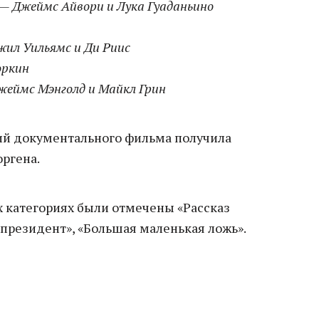
 — Джеймс Айвори и Лука Гуаданьино
жил Уильямс и Ди Риис
оркин
жеймс Мэнголд и Майкл Грин
ий документального фильма получила
оргена.
 категориях были отмечены «Рассказ
-президент», «Большая маленькая ложь».