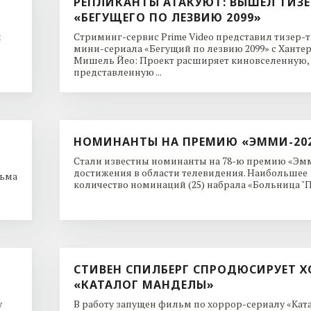
РЕПЛИКАНТЫ АТАКУЮТ: ВЫШЕЛ ТИЗЕ
«БЕГУЩЕГО ПО ЛЕЗВИЮ 2099»
и
Стриминг-сервис Prime Video представил тизер-
мини-сериала «Бегущий по лезвию 2099» с Ханте
Мишель Йео: Проект расширяет киновселенную,
представленную ...
НОМИНАНТЫ НА ПРЕМИЮ «ЭММИ-20
Стали известны номинанты на 78-ю премию «Эмм
достижения в области телевидения. Наибольшее
льма
количество номинаций (25) набрала «Больница "Пи
СТИВЕН СПИЛБЕРГ СПРОДЮСИРУЕТ Х
«КАТАЛОГ МАНДЕЛЫ»
y
В работу запущен фильм по хоррор-сериалу «Кат