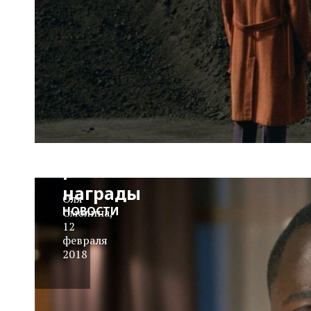
Гильдия
сценаристов
Америки
раздала
награды
Оля
НОВОСТИ
Смолина
,
12
февраля
2018