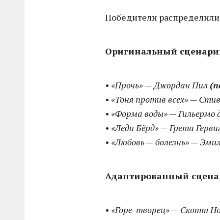
Победители распределили
Оригинальный сценари
• «Прочь» — Джордан Пил
(п
• «Тоня против всех» — Сти
• «Форма воды» — Гильермо д
• «Леди Бёрд» — Грета Герви
• «Любовь — болезнь» — Эми
Адаптированный сцен
• «Горе-творец» — Скотт Но