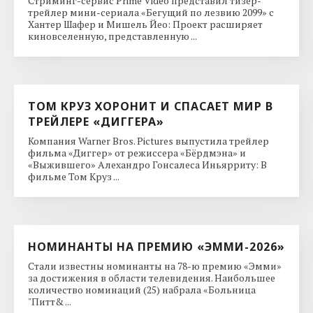
Стриминг-сервис Prime Video представил тизер-
трейлер мини-сериала «Бегущий по лезвию 2099» с
Хантер Шафер и Мишель Йео: Проект расширяет
киновселенную, представленную ...
ТОМ КРУЗ ХОРОНИТ И СПАСАЕТ МИР В
ТРЕЙЛЕРЕ «ДИГГЕРА»
Компания Warner Bros. Pictures выпустила трейлер
фильма «Диггер» от режиссера «Бёрдмэна» и
«Выжившего» Алехандро Гонсалеса Иньярриту: В
фильме Том Круз ...
НОМИНАНТЫ НА ПРЕМИЮ «ЭММИ-2026»
Стали известны номинанты на 78-ю премию «Эмми»
за достижения в области телевидения. Наибольшее
количество номинаций (25) набрала «Больница
"Питт& ...