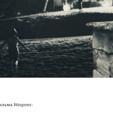
фильма
Weapons
: