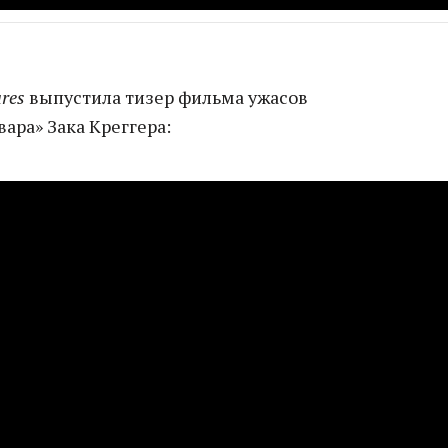
ures
выпустила тизер фильма ужасов
ара» Зака Креггера: