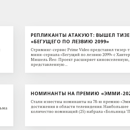
РЕПЛИКАНТЫ АТАКУЮТ: ВЫШЕЛ ТИЗЕ
«БЕГУЩЕГО ПО ЛЕЗВИЮ 2099»
и
Стриминг-сервис Prime Video представил тизер-
мини-сериала «Бегущий по лезвию 2099» с Ханте
Мишель Йео: Проект расширяет киновселенную,
представленную ...
НОМИНАНТЫ НА ПРЕМИЮ «ЭММИ-20
Стали известны номинанты на 78-ю премию «Эмм
достижения в области телевидения. Наибольшее
льма
количество номинаций (25) набрала «Больница "Пи