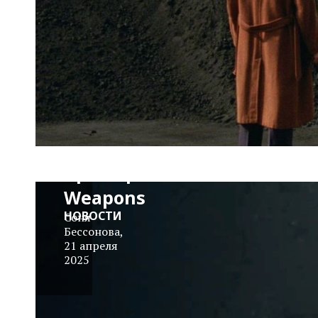
не в
порядке:
вышел
тизер
хоррора
Зака
Креггера
Weapons
НОВОСТИ
Соня
Бессонова
,
21 апреля
2025