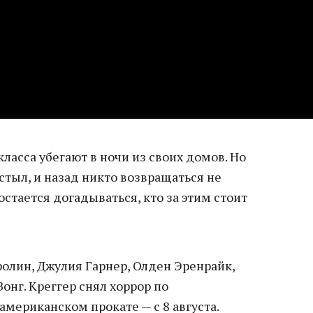
класса убегают в ночи из своих домов. Но
остыл, и назад никто возвращаться не
стается догадываться, кто за этим стоит
олин, Джулия Гарнер, Олден Эренрайк,
онг. Креггер снял хоррор по
американском прокате — с 8 августа.