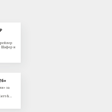
Р
трейлер
р Шафер и
26»
и» за
тт& ...