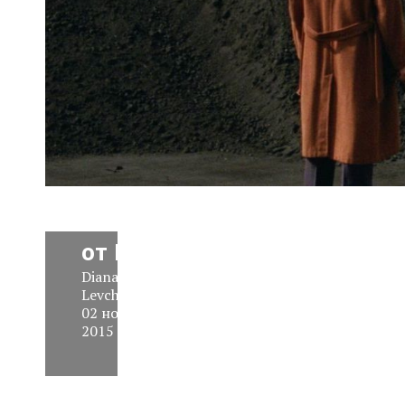
Трейлер
сериала
«Война
и Мир»
от BBC
Diana
Levchenko
,
02 ноября
2015