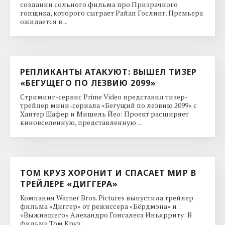
создании сольного фильма про Призрачного
гонщика, которого сыграет Райан Гослинг. Премьера
ожидается в ...
РЕПЛИКАНТЫ АТАКУЮТ: ВЫШЕЛ ТИЗЕР
«БЕГУЩЕГО ПО ЛЕЗВИЮ 2099»
Стриминг-сервис Prime Video представил тизер-
трейлер мини-сериала «Бегущий по лезвию 2099» с
Хантер Шафер и Мишель Йео: Проект расширяет
киновселенную, представленную ...
ТОМ КРУЗ ХОРОНИТ И СПАСАЕТ МИР В
ТРЕЙЛЕРЕ «ДИГГЕРА»
Компания Warner Bros. Pictures выпустила трейлер
фильма «Диггер» от режиссера «Бёрдмэна» и
«Выжившего» Алехандро Гонсалеса Иньярриту: В
фильме Том Круз ...