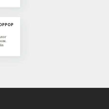
ОРРОР
алог
ром.
in