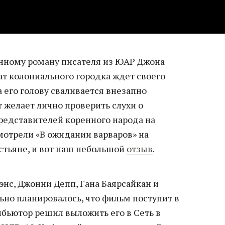
нному роману писателя из ЮАР Джона
ат колониального городка ждет своего
а его голову сваливается внезапно
 желает лично проверить слухи о
едставителей коренного народа на
мотрели «В ожидании варваров» на
стьяне, и вот наш небольшой
отзыв
.
нс, Джонни Депп, Гана Баярсайкан и
ьно планировалось, что фильм поступит в
ибьютор решил выложить его в Сеть в