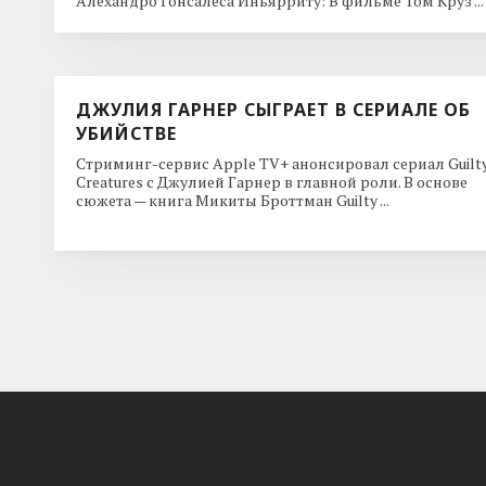
Алехандро Гонсалеса Иньярриту: В фильме Том Круз ...
ДЖУЛИЯ ГАРНЕР СЫГРАЕТ В СЕРИАЛЕ ОБ
УБИЙСТВЕ
Стриминг-сервис Apple TV+ анонсировал сериал Guilt
Creatures с Джулией Гарнер в главной роли. В основе
сюжета — книга Микиты Броттман Guilty ...