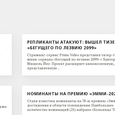
РЕПЛИКАНТЫ АТАКУЮТ: ВЫШЕЛ ТИЗЕ
«БЕГУЩЕГО ПО ЛЕЗВИЮ 2099»
и
Стриминг-сервис Prime Video представил тизер-
мини-сериала «Бегущий по лезвию 2099» с Ханте
Мишель Йео: Проект расширяет киновселенную,
представленную ...
НОМИНАНТЫ НА ПРЕМИЮ «ЭММИ-20
Стали известны номинанты на 78-ю премию «Эмм
достижения в области телевидения. Наибольшее
льма
количество номинаций (25) набрала «Больница "Пи