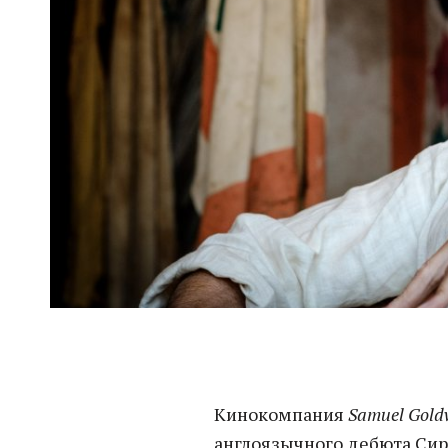
Кинокомпания
Samuel Gold
англоязычного дебюта Сир