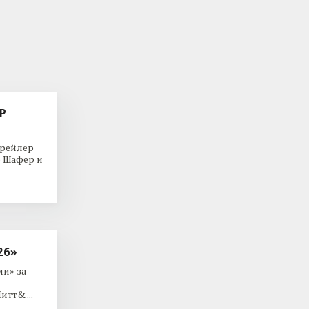
Р
трейлер
р Шафер и
26»
и» за
тт& ...