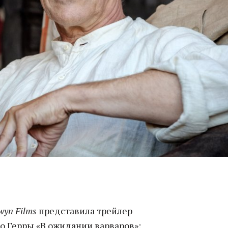
wyn Films
представила трейлер
о Герры «В ожидании варваров»: