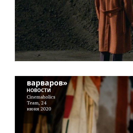
Трейлер:
«В
ожидании
варваров»
НОВОСТИ
Cinemaholics
Team
,
24
июня 2020