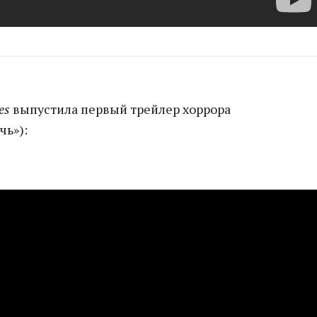
es
выпустила первый трейлер хоррора
чь»):