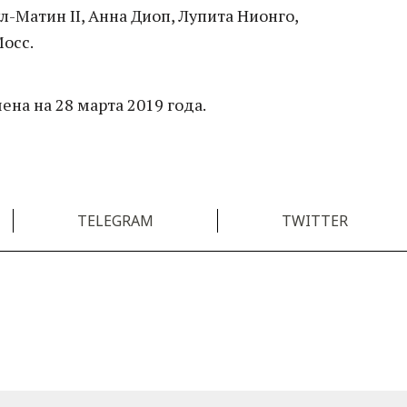
л-Матин II, Анна Диоп, Лупита Нионго,
осс.
ена на 28 марта 2019 года.
TELEGRAM
TWITTER