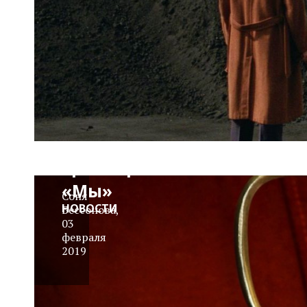
Трейлер:
«Мы»
Соня
НОВОСТИ
Бессонова
,
03
февраля
2019