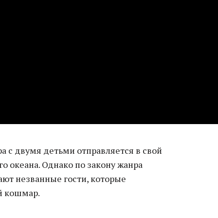
а с двумя детьми отправляется в свой
го океана. Однако по закону жанра
ют незванные гости, которые
й кошмар.