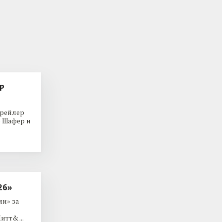
Р
трейлер
р Шафер и
26»
и» за
тт& ...