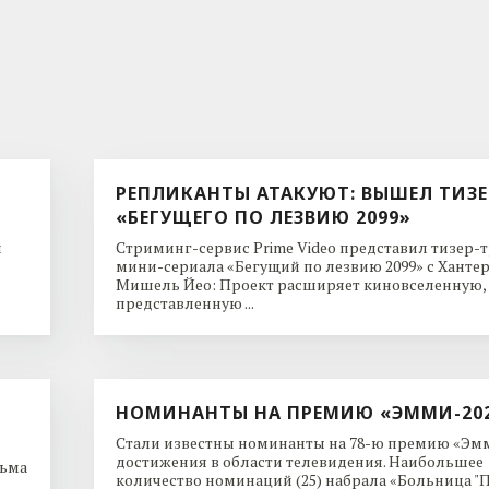
РЕПЛИКАНТЫ АТАКУЮТ: ВЫШЕЛ ТИЗЕ
«БЕГУЩЕГО ПО ЛЕЗВИЮ 2099»
и
Стриминг-сервис Prime Video представил тизер-
мини-сериала «Бегущий по лезвию 2099» с Ханте
Мишель Йео: Проект расширяет киновселенную,
представленную ...
НОМИНАНТЫ НА ПРЕМИЮ «ЭММИ-20
Стали известны номинанты на 78-ю премию «Эмм
достижения в области телевидения. Наибольшее
льма
количество номинаций (25) набрала «Больница "Пи