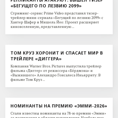
«БЕГУЩЕГО ПО ЛЕЗВИЮ 2099»
Стриминг-сервис Prime Video представил тизер-
трейлер мини-сериала «Бегущий по лезвию 2099» с
Хантер Шафер и Мишель Йео: Проект расширяет
киновселенную, представленную ...
ТОМ КРУЗ ХОРОНИТ И СПАСАЕТ МИР В
ТРЕЙЛЕРЕ «ДИГГЕРА»
Компания Warner Bros. Pictures выпустила трейлер
фильма «Диггер» от режиссера «Бёрдмэна» и
«Выжившего» Алехандро Гонсалеса Иньярриту: В
фильме Том Круз ...
НОМИНАНТЫ НА ПРЕМИЮ «ЭММИ-2026»
Стали известны номинанты на 78-ю премию «Эмми»
за достижения в области телевидения. Наибольшее