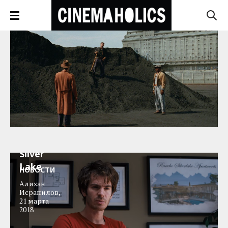
Трейлер
фильма
Under
the
Silver
Lake
НОВОСТИ
Алихан
Исрапилов
,
21 марта
2018