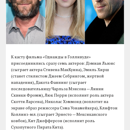
К касту фильма «Однажды в Голливуде»
присоединились сразу семь актеров: Дэмиан Льюис
(сыграет актера Стивена МакКуина), Эмиль Хирш
(станет стилистом Джеем Себрингом, жертвой
нападения), Дакота Фаннинг (сыграет
последовательницу Чарльза Мэнсона — Линни
Сквики Фромм), Люк Перри (исполнит роль актера
Скотти Ларсена), Николас Хэммонд (воплотит на
экране образ режиссера Сэма Уонамейкера), Клифтон
Коллинз-мл. (сыграет Эрнесто — Мексиканского
ковбоя), Кит Джефферсон (исполнит роль
Сухопутного Пирата Кита).