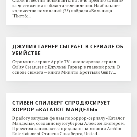
Стали известны номинанты на 78-ю премию «Эмми»
за достижения в области телевидения. Наибольшее
количество номинаций (25) набрала «Больница
"Питт& ...
ДЖУЛИЯ ГАРНЕР СЫГРАЕТ В СЕРИАЛЕ ОБ
УБИЙСТВЕ
Стриминг-сервис Apple TV+ анонсировал сериал
Guilty Creatures с Джулией Гарнер в главной роли. В
основе сюжета — книга Микиты Броттман Guilty ...
СТИВЕН СПИЛБЕРГ СПРОДЮСИРУЕТ
ХОРРОР «КАТАЛОГ МАНДЕЛЫ»
В работу запущен фильм по хоррор-сериалу «Каталог
Манделы», созданному ютубером Алексом Кистером.
Проектом занимаются продакшн-компании Amblin
Entertainment Стивена Спилберга, United ...