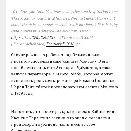
Love you Uma. You have always been an inspiration to me.
Thank you for your brutal honesty. Not just about Harvey but
about the risks we sometimes take with our lives. | This Is Why
Uma Thurman Is Angry - The New York Times
https://t.co/2MbKB05Xtz
— #EvanRachelWould
(@evanrachelwood)
February 3, 2018
Сейчас режиссер работает над безымянным
проектом, посвященным Чарльзу Мэнсону. В его
новой ленте снимется Леонардо ДиКаприо, а также
ведутся переговоры с Марго Робби, которая может
исполнить роль жены режиссера Романа Полански
Шэрон Тейт, убитой последователями секты Мэнсона
в 1969 году.
Напомним, что после раскрытия дела о Вайнштейне,
Квентин Тарантино заявил, что знал о поведении
продюсера и публично извинился за свое
бездействие.