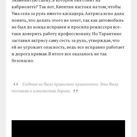
кабриолете? Так вот, Квентин настоял на том, чтобы
Ума села за руль вместо каскадера. Актриса ясно дала
понять, что делать этого не хочет, так как автомобиль
не был до конца исправен и просила режиссера все-
таки доверить работу профессионалу. Но Тарантино
заставил актрису саму сесть за руль, утверждая, что
ей не угрожает опасность, ведь все исправно работает
и дорога прямая. В итоге все оказалось не так
безопасно.
Сиденье не было правильно привинчено. Это была
песчаная и извилистая дорога.