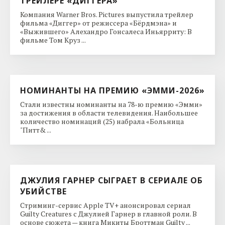
ТРЕЙЛЕРЕ «ДИГГЕРА»
Компания Warner Bros. Pictures выпустила трейлер
фильма «Диггер» от режиссера «Бёрдмэна» и
«Выжившего» Алехандро Гонсалеса Иньярриту: В
фильме Том Круз ...
НОМИНАНТЫ НА ПРЕМИЮ «ЭММИ-2026»
Стали известны номинанты на 78-ю премию «Эмми»
за достижения в области телевидения. Наибольшее
количество номинаций (25) набрала «Больница
"Питт& ...
ДЖУЛИЯ ГАРНЕР СЫГРАЕТ В СЕРИАЛЕ ОБ
УБИЙСТВЕ
Стриминг-сервис Apple TV+ анонсировал сериал
Guilty Creatures с Джулией Гарнер в главной роли. В
основе сюжета — книга Микиты Броттман Guilty ...