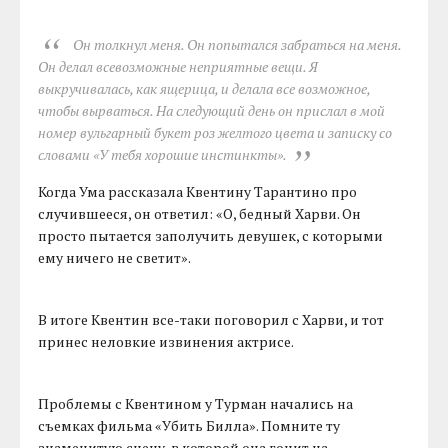
Он толкнул меня. Он попытался забраться на меня.
Он делал всевозможные неприятные вещи. Я
выкручивалась, как ящерица, и делала все возможное,
чтобы вырваться. На следующий день он прислал в мой
номер вульгарный букет роз желтого цвета и записку со
словами «У тебя хорошие инстинкты».
Когда Ума рассказала Квентину Тарантино про
случившееся, он ответил: «О, бедный Харви. Он
просто пытается заполучить девушек, с которыми
ему ничего не светит».
В итоге Квентин все-таки поговорил с Харви, и тот
принес неловкие извинения актрисе.
Проблемы с Квентином у Турман начались на
съемках фильма «Убить Билла». Помните ту
знаменитую сцену, в которой она гонит на