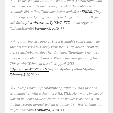
Weinstein and Tarantino, what a pair! A serial rapist and
a near murderer. It’s no fucking joke what these abhorrent
criminals did to Uma Thurman, before and after
#KillBill
. They
put her life, her dignity, her sanity in danger. Burn in hell you
sick fucks.
pic.twitter.com/VpD2oT1ETZ
— Asia Argento
(@AsiaArgento)
February 3, 2018
Tarantino also ignored Daryl Hannah’s complaints when
she was harassed by Harvey Weinstein.They kicked her off the
press tour.Nobody helped her. And now Tarantino is going to
make a movie about Polanski. Why is someone financing this?
This is why Weinstein wasn’t stopped. $$$$
https://t.co/WlSVFEoVN4
— Judd Apatow (@JuddApatow)
February 3, 2018
I keep imagining Tarantino spitting in Uma's face and
strangling her with a chain for KILL BILL. How many images of
women in media do we celebrate that showcase abuse? When
did this become normalized 'entertainment'?
— Jessica Chastain
(@jes_chastain)
February 4, 2018