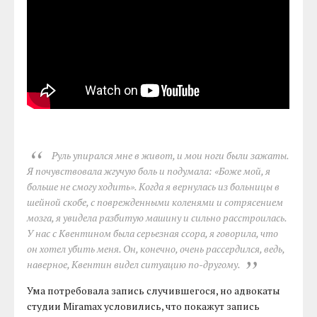
Руль упирался мне в живот, и мои ноги были зажаты.
Я почувствовала жгучую боль и подумала: «Боже мой, я
больше не смогу ходить». Когда я вернулась из больницы в
шейной скобе, с поврежденными коленями и сотрясением
мозга, я увидела разбитую машину и сильно расстроилась.
У нас с Квентином была серьезная ссора, я говорила, что
он хотел убить меня. Он, конечно, очень рассердился, ведь,
наверное, Квентин видел ситуацию по-другому.
Ума потребовала запись случившегося, но адвокаты
студии Miramax условились, что покажут запись