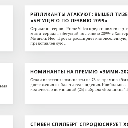
РЕПЛИКАНТЫ АТАКУЮТ: ВЫШЕЛ ТИЗЕ
«БЕГУЩЕГО ПО ЛЕЗВИЮ 2099»
и
Стриминг-сервис Prime Video представил тизер-
мини-сериала «Бегущий по лезвию 2099» с Ханте
Мишель Йео: Проект расширяет киновселенную,
представленную ...
НОМИНАНТЫ НА ПРЕМИЮ «ЭММИ-20
Стали известны номинанты на 78-ю премию «Эмм
достижения в области телевидения. Наибольшее
льма
количество номинаций (25) набрала «Больница "Пи
СТИВЕН СПИЛБЕРГ СПРОДЮСИРУЕТ Х