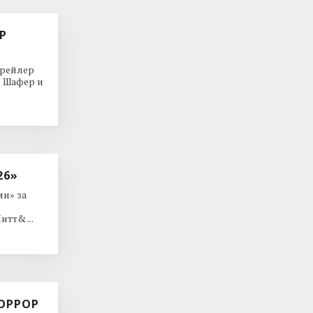
Р
трейлер
р Шафер и
26»
и» за
тт& ...
ОРРОР