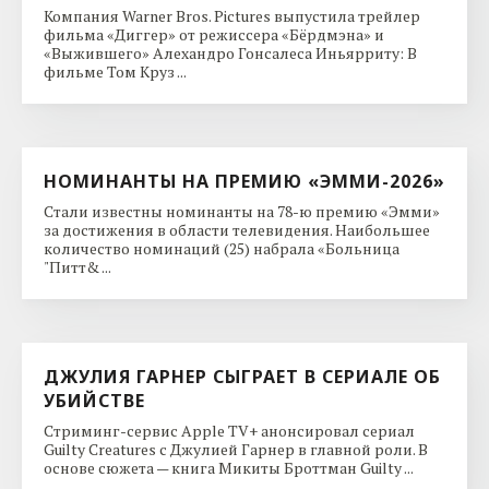
Компания Warner Bros. Pictures выпустила трейлер
фильма «Диггер» от режиссера «Бёрдмэна» и
«Выжившего» Алехандро Гонсалеса Иньярриту: В
фильме Том Круз ...
НОМИНАНТЫ НА ПРЕМИЮ «ЭММИ-2026»
Стали известны номинанты на 78-ю премию «Эмми»
за достижения в области телевидения. Наибольшее
количество номинаций (25) набрала «Больница
"Питт& ...
ДЖУЛИЯ ГАРНЕР СЫГРАЕТ В СЕРИАЛЕ ОБ
УБИЙСТВЕ
Стриминг-сервис Apple TV+ анонсировал сериал
Guilty Creatures с Джулией Гарнер в главной роли. В
основе сюжета — книга Микиты Броттман Guilty ...