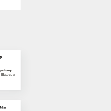
Р
трейлер
р Шафер и
26»