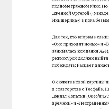
полнометражном кино. П
Дженной Ортегой («Уэнзде
Инишерина») в пока безы
Для тех, кто впервые слы
«Оно приходит ночью» и «
занималась компания
A24
)
режиссурой должен выйти 
побеждать: Расцвет динас
О сюжете новой картины и
в соавторстве с Тесфайе. 
Дэниэл Лопатин (
Oneohtrix 
времени» и «Неограненных