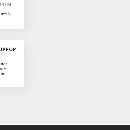
и» за
тт& ...
ОРРОР
алог
ром.
in