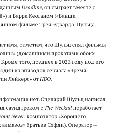
о данным
Deadline
, он сыграет вместе с
й») и Барри Кеоганом («Банши
мянном фильме Трея Эдварда Шульца.
шит имя, отметим, что Шульц снял фильмы
Волны» (домашними прокатами обоих
. Кроме того, позднее в 2023 году под его
один из эпизодов сериала «Время
тии Лейкерс» от
HBO
.
нформации нет. Сценарий Шульц написал
Над саундтреком с
The Weeknd
поработает
Point Never
, композитор «Хорошего
 алмазов» братьев Сэфди). Оператор —