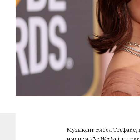
Музыкант Эйбел Тесфайе,
именем
The Weeknd
, готов