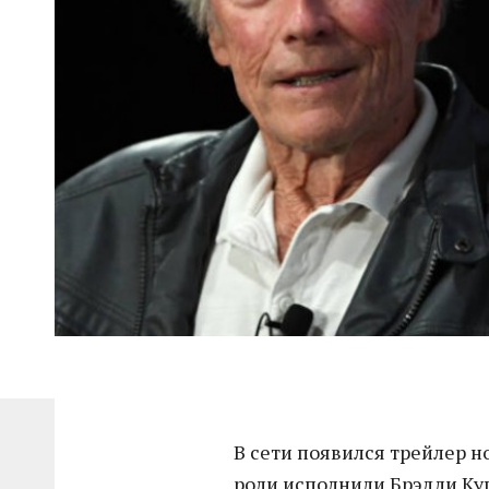
В сети появился трейлер н
роли исполнили Брэдли Куп