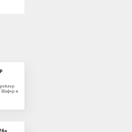
Р
трейлер
р Шафер и
26»