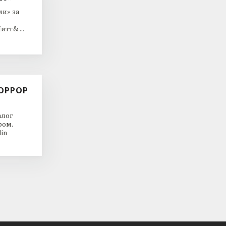
и» за
тт& ...
ОРРОР
алог
ром.
in