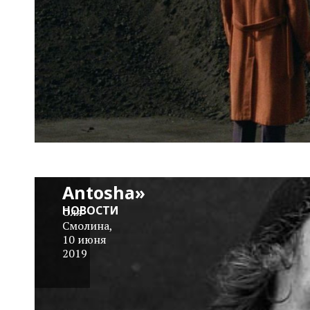
Трейлер:
«Love
Antosha»
НОВОСТИ
Оля
Смолина
,
10 июня
2019