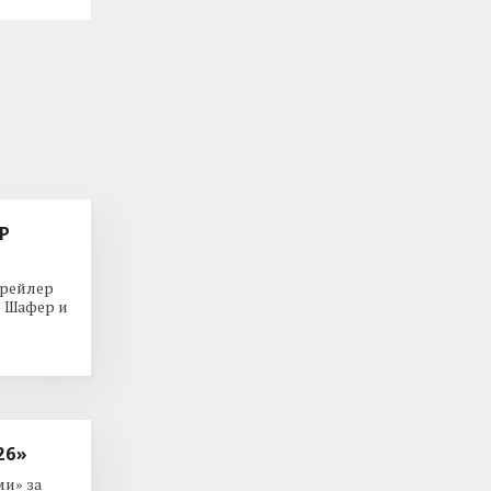
Р
трейлер
р Шафер и
26»
и» за