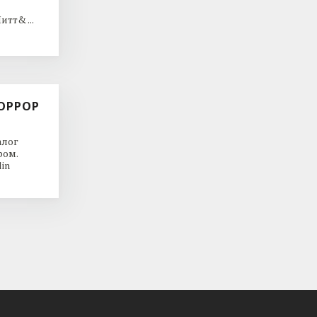
тт& ...
ОРРОР
алог
ром.
in