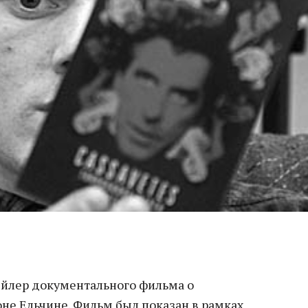
ейлер документального фильма о
не Ельчине. Фильм был показан в рамках