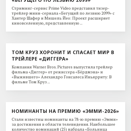
Стриминг-сервис Prime Video представил тизер-
трейлер мини-сериала «Бегущий по лезвию 2099» с
Хантер Шафер и Мишель Йео: Проект расширяет
киновселенную, представленную ...
ТОМ КРУЗ ХОРОНИТ И СПАСАЕТ МИР В
ТРЕЙЛЕРЕ «ДИГГЕРА»
Компания Warner Bros. Pictures выпустила трейлер
фильма «Диггер» от режиссера «Бёрдмэна» и
«Выжившего» Алехандро Гонсалеса Иньярриту: В
фильме Том Круз ...
НОМИНАНТЫ НА ПРЕМИЮ «ЭММИ-2026»
Стали известны номинанты на 78-ю премию «Эмми»
за достижения в области телевидения. Наибольшее
количество номинаций (25) набрала «Больница