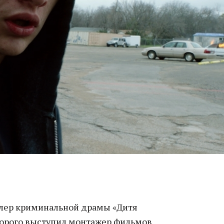
лер криминальной драмы «Дитя
торого выступил монтажер фильмов