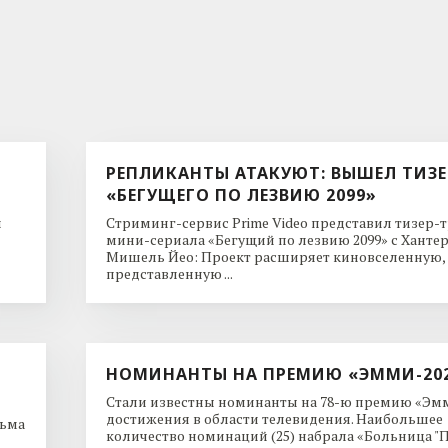
РЕПЛИКАНТЫ АТАКУЮТ: ВЫШЕЛ ТИЗЕ
«БЕГУЩЕГО ПО ЛЕЗВИЮ 2099»
и
Стриминг-сервис Prime Video представил тизер-
мини-сериала «Бегущий по лезвию 2099» с Ханте
Мишель Йео: Проект расширяет киновселенную,
представленную ...
НОМИНАНТЫ НА ПРЕМИЮ «ЭММИ-20
Стали известны номинанты на 78-ю премию «Эмм
достижения в области телевидения. Наибольшее
льма
количество номинаций (25) набрала «Больница "Пи