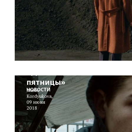
Тизер-
трейлер
«Дитя
пятницы»
НОВОСТИ
Maria
Kordyukova
,
09 июня
2018