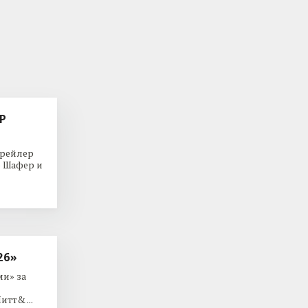
Р
трейлер
р Шафер и
26»
и» за
тт& ...