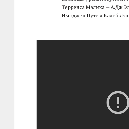
Терренса Малика — А.Дж.Эд
Имоджен Путс и Калеб Лэн