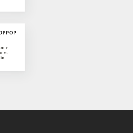
ОРРОР
алог
ром.
in