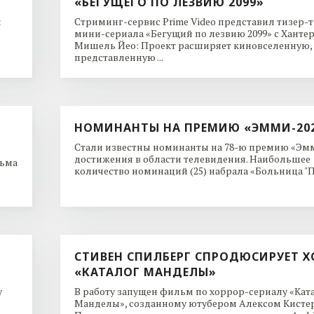
«БЕГУЩЕГО ПО ЛЕЗВИЮ 2099»
и
Стриминг-сервис Prime Video представил тизер-
мини-сериала «Бегущий по лезвию 2099» с Ханте
Мишель Йео: Проект расширяет киновселенную,
представленную ...
НОМИНАНТЫ НА ПРЕМИЮ «ЭММИ-20
Стали известны номинанты на 78-ю премию «Эмм
достижения в области телевидения. Наибольшее
льма
количество номинаций (25) набрала «Больница "Пи
СТИВЕН СПИЛБЕРГ СПРОДЮСИРУЕТ Х
«КАТАЛОГ МАНДЕЛЫ»
y
В работу запущен фильм по хоррор-сериалу «Кат
Манделы», созданному ютубером Алексом Кисте