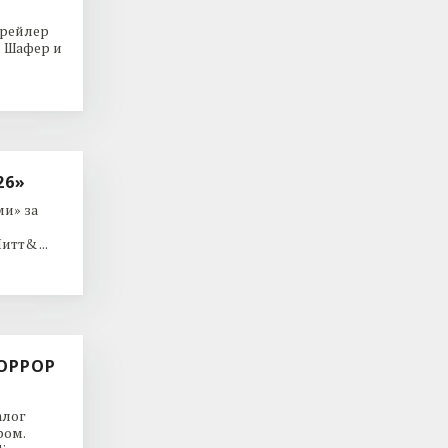
трейлер
р Шафер и
26»
и» за
тт& ...
ОРРОР
алог
ром.