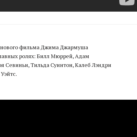
 нового фильма Джима Джармуша
главных ролях: Билл Мюррей, Адам
оя Севиньи, Тильда Суинтон, Калеб Лэндри
Уэйтс.