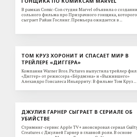
ГОНЩИКА ПО КОМИКСАМ MARVEL
В рамках Comic-Con студия Marvel объявила о создани
сольного фильма про Призрачного гонщика, которого
сыграет Райан Гослинг. Премьера ожидается в ...
ТОМ КРУЗ ХОРОНИТ И СПАСАЕТ МИР В
ТРЕЙЛЕРЕ «ДИГГЕРА»
Компания Warner Bros. Pictures выпустила трейлер фи
«Диггер» от режиссера «Бёрдмэна» и «Выжившего»
Алехандро Гонсалеса Иньярриту: В фильме Том Круз ...
ДЖУЛИЯ ГАРНЕР СЫГРАЕТ В СЕРИАЛЕ ОБ
УБИЙСТВЕ
Стриминг-сервис Apple TV+ анонсировал сериал Guilt
Creatures с Джулией Гарнер в главной роли. В основе