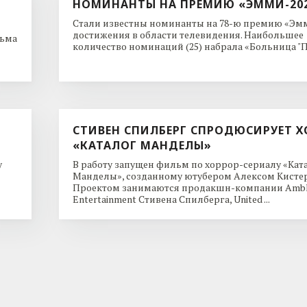
НОМИНАНТЫ НА ПРЕМИЮ «ЭММИ-20
Стали известны номинанты на 78-ю премию «Эмм
достижения в области телевидения. Наибольшее
льма
количество номинаций (25) набрала «Больница "Пи
СТИВЕН СПИЛБЕРГ СПРОДЮСИРУЕТ Х
«КАТАЛОГ МАНДЕЛЫ»
y
В работу запущен фильм по хоррор-сериалу «Кат
Манделы», созданному ютубером Алексом Кисте
Проектом занимаются продакшн-компании Ambl
Entertainment Стивена Спилберга, United ...