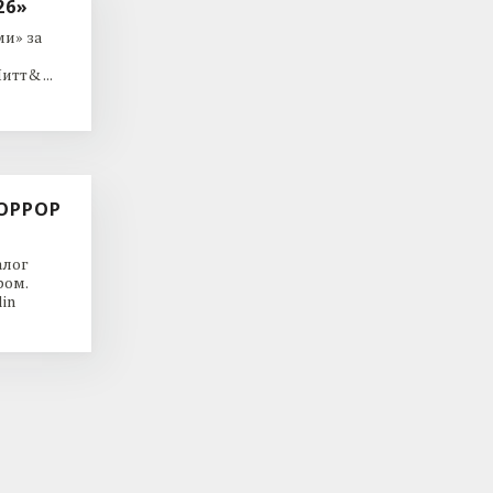
26»
и» за
тт& ...
ОРРОР
алог
ром.
in