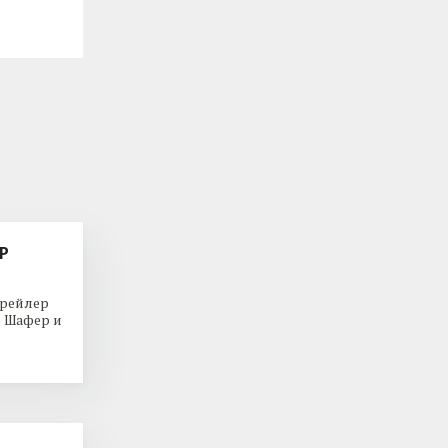
Р
трейлер
р Шафер и