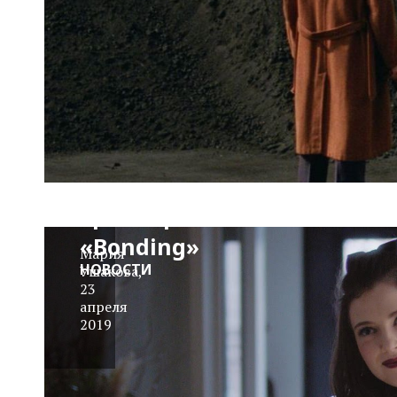
Трейлер:
«Bonding»
Мария
НОВОСТИ
Ушакова
,
23
апреля
2019