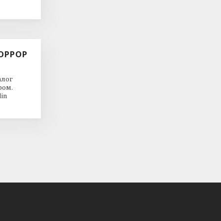
ОРРОР
алог
ром.
in