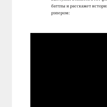
баттлы и расскажет истори
рэпером: