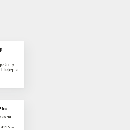
Р
трейлер
р Шафер и
26»
и» за
тт& ...