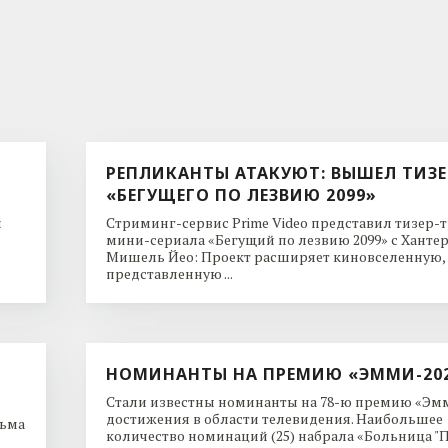
РЕПЛИКАНТЫ АТАКУЮТ: ВЫШЕЛ ТИЗЕ
«БЕГУЩЕГО ПО ЛЕЗВИЮ 2099»
и
Стриминг-сервис Prime Video представил тизер-
мини-сериала «Бегущий по лезвию 2099» с Ханте
Мишель Йео: Проект расширяет киновселенную,
представленную ...
НОМИНАНТЫ НА ПРЕМИЮ «ЭММИ-20
Стали известны номинанты на 78-ю премию «Эмм
достижения в области телевидения. Наибольшее
льма
количество номинаций (25) набрала «Больница "Пи