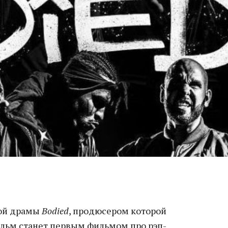
ой драмы
Bodied
, продюсером которой
льм станет первым фильмом про рэп-