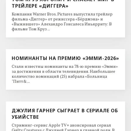
ТРЕЙЛЕРЕ «ДИГГЕРА»
Компания Warner Bros. Pictures выпустила трейлер
фильма «Диггер» от режиссера «Бёрдмэна» и
«Выжившего» Алехандро Гонсалеса Иньярриту: В
фильме Том Круз ...
НОМИНАНТЫ НА ПРЕМИЮ «ЭММИ-2026»
Стали известны номинанты на 78-ю премию «Эмми»
за достижения в области телевидения. Наибольшее
количество номинаций (25) набрала «Больница
"Питт& ...
ДЖУЛИЯ ГАРНЕР СЫГРАЕТ В СЕРИАЛЕ ОБ
УБИЙСТВЕ
Стриминг-сервис Apple TV+ анонсировал сериал
Guilty Creatures с Джулией Гарнер в главной роли. В