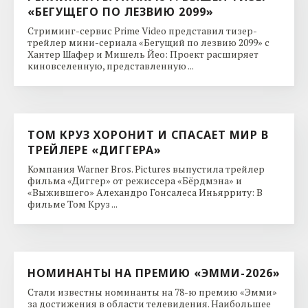
«БЕГУЩЕГО ПО ЛЕЗВИЮ 2099»
Стриминг-сервис Prime Video представил тизер-
трейлер мини-сериала «Бегущий по лезвию 2099» с
Хантер Шафер и Мишель Йео: Проект расширяет
киновселенную, представленную ...
ТОМ КРУЗ ХОРОНИТ И СПАСАЕТ МИР В
ТРЕЙЛЕРЕ «ДИГГЕРА»
Компания Warner Bros. Pictures выпустила трейлер
фильма «Диггер» от режиссера «Бёрдмэна» и
«Выжившего» Алехандро Гонсалеса Иньярриту: В
фильме Том Круз ...
НОМИНАНТЫ НА ПРЕМИЮ «ЭММИ-2026»
Стали известны номинанты на 78-ю премию «Эмми»
за достижения в области телевидения. Наибольшее