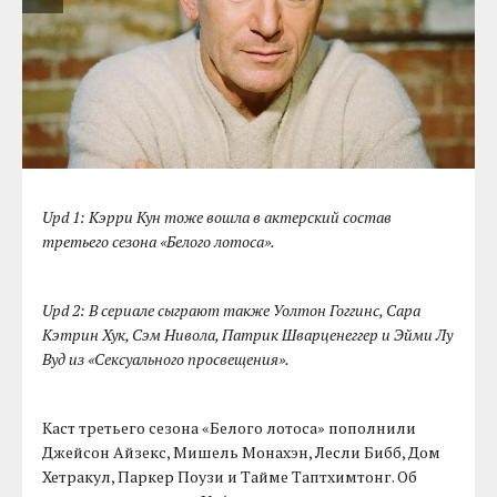
Upd 1: Кэрри Кун тоже вошла в актерский состав
третьего сезона «Белого лотоса».
Upd 2: В сериале сыграют также Уолтон Гоггинс, Сара
Кэтрин Хук, Сэм Нивола, Патрик Шварценеггер и Эйми Лу
Вуд из «Сексуального просвещения».
Каст третьего сезона «Белого лотоса» пополнили
Джейсон Айзекс, Мишель Монахэн, Лесли Бибб, Дом
Хетракул, Паркер Поузи и Тайме Таптхимтонг. Об