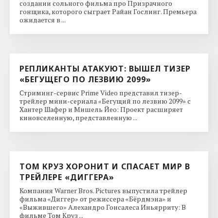
создании сольного фильма про Призрачного
гонщика, которого сыграет Райан Гослинг. Премьера
ожидается в ...
РЕПЛИКАНТЫ АТАКУЮТ: ВЫШЕЛ ТИЗЕР
«БЕГУЩЕГО ПО ЛЕЗВИЮ 2099»
Стриминг-сервис Prime Video представил тизер-
трейлер мини-сериала «Бегущий по лезвию 2099» с
Хантер Шафер и Мишель Йео: Проект расширяет
киновселенную, представленную ...
ТОМ КРУЗ ХОРОНИТ И СПАСАЕТ МИР В
ТРЕЙЛЕРЕ «ДИГГЕРА»
Компания Warner Bros. Pictures выпустила трейлер
фильма «Диггер» от режиссера «Бёрдмэна» и
«Выжившего» Алехандро Гонсалеса Иньярриту: В
фильме Том Круз ...