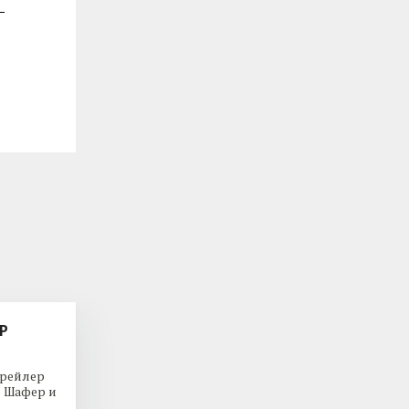
Р
трейлер
р Шафер и