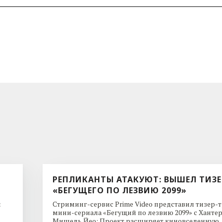
РЕПЛИКАНТЫ АТАКУЮТ: ВЫШЕЛ ТИЗЕ
«БЕГУЩЕГО ПО ЛЕЗВИЮ 2099»
и
Стриминг-сервис Prime Video представил тизер-
мини-сериала «Бегущий по лезвию 2099» с Ханте
Мишель Йео: Проект расширяет киновселенную,