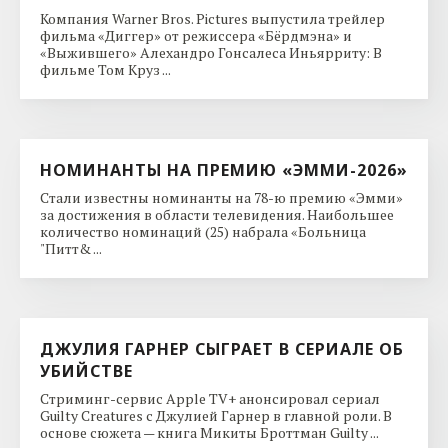
Компания Warner Bros. Pictures выпустила трейлер
фильма «Диггер» от режиссера «Бёрдмэна» и
«Выжившего» Алехандро Гонсалеса Иньярриту: В
фильме Том Круз ...
НОМИНАНТЫ НА ПРЕМИЮ «ЭММИ-2026»
Стали известны номинанты на 78-ю премию «Эмми»
за достижения в области телевидения. Наибольшее
количество номинаций (25) набрала «Больница
"Питт& ...
ДЖУЛИЯ ГАРНЕР СЫГРАЕТ В СЕРИАЛЕ ОБ
УБИЙСТВЕ
Стриминг-сервис Apple TV+ анонсировал сериал
Guilty Creatures с Джулией Гарнер в главной роли. В
основе сюжета — книга Микиты Броттман Guilty ...