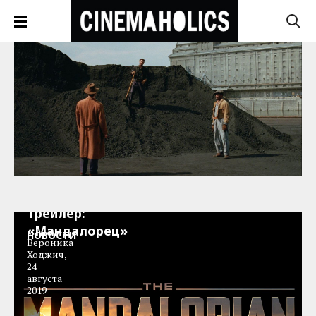
Трейлер:
«Мандалорец»
НОВОСТИ
Вероника
Ходжич
,
24
августа
2019