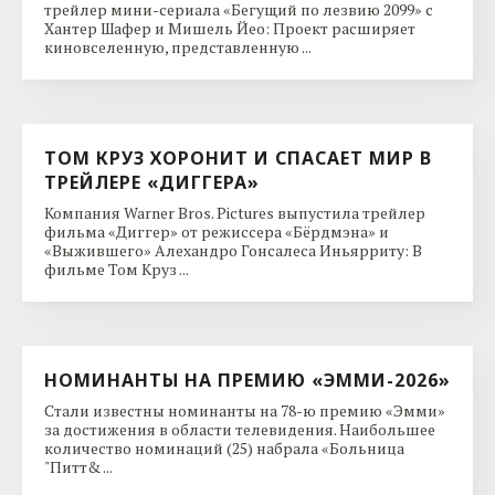
трейлер мини-сериала «Бегущий по лезвию 2099» с
Хантер Шафер и Мишель Йео: Проект расширяет
киновселенную, представленную ...
ТОМ КРУЗ ХОРОНИТ И СПАСАЕТ МИР В
ТРЕЙЛЕРЕ «ДИГГЕРА»
Компания Warner Bros. Pictures выпустила трейлер
фильма «Диггер» от режиссера «Бёрдмэна» и
«Выжившего» Алехандро Гонсалеса Иньярриту: В
фильме Том Круз ...
НОМИНАНТЫ НА ПРЕМИЮ «ЭММИ-2026»
Стали известны номинанты на 78-ю премию «Эмми»
за достижения в области телевидения. Наибольшее
количество номинаций (25) набрала «Больница
"Питт& ...