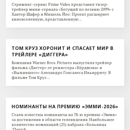
Стриминг-сервис Prime Video представил тизер-
трейлер мини-сериала «Бегущий по лезвию 2099» с
Хантер Шафер и Мишель Йео: Проект расширяет
киновселенную, представленную ...
ТОМ КРУЗ ХОРОНИТ И СПАСАЕТ МИР В
ТРЕЙЛЕРЕ «ДИГГЕРА»
Компания Warner Bros. Pictures выпустила трейлер
фильма «Диггер» от режиссера «Бёрдмэна» и
«Выжившего» Алехандро Гонсалеса Иньярриту: В
фильме Том Круз ...
НОМИНАНТЫ НА ПРЕМИЮ «ЭММИ-2026»
Стали известны номинанты на 78-ю премию «Эмми»
за достижения в области телевидения. Наибольшее
количество номинаций (25) набрала «Больница
"Питт& ...