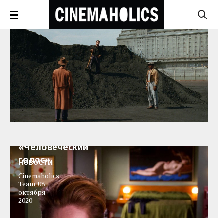
Трейлер:
«Человеческий
голос»
НОВОСТИ
Cinemaholics
Team
,
08
октября
2020