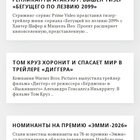
«БЕГУЩЕГО ПО ЛЕЗВИЮ 2099»
Стриминг-сервис Prime Video представил тизер-
трейлер мини-сериала «Бегущий по лезвию 2099» с
Хантер Шафер и Мишель Йео: Проект расширяет
киновселенную, представленную ...
ТОМ КРУЗ ХОРОНИТ И СПАСАЕТ МИР В
ТРЕЙЛЕРЕ «ДИГГЕРА»
Компания Warner Bros. Pictures выпустила трейлер
фильма «Диггер» от режиссера «Бёрдмэна» и
«Выжившего» Алехандро Гонсалеса Иньярриту: В
фильме Том Круз ...
НОМИНАНТЫ НА ПРЕМИЮ «ЭММИ-2026»
Стали известны номинанты на 78-ю премию «Эмми»
за достижения в области телевидения. Наибольшее