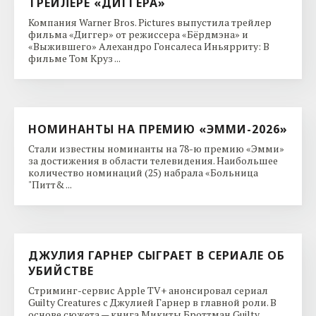
ТРЕЙЛЕРЕ «ДИГГЕРА»
Компания Warner Bros. Pictures выпустила трейлер
фильма «Диггер» от режиссера «Бёрдмэна» и
«Выжившего» Алехандро Гонсалеса Иньярриту: В
фильме Том Круз ...
НОМИНАНТЫ НА ПРЕМИЮ «ЭММИ-2026»
Стали известны номинанты на 78-ю премию «Эмми»
за достижения в области телевидения. Наибольшее
количество номинаций (25) набрала «Больница
"Питт& ...
ДЖУЛИЯ ГАРНЕР СЫГРАЕТ В СЕРИАЛЕ ОБ
УБИЙСТВЕ
Стриминг-сервис Apple TV+ анонсировал сериал
Guilty Creatures с Джулией Гарнер в главной роли. В
основе сюжета — книга Микиты Броттман Guilty ...