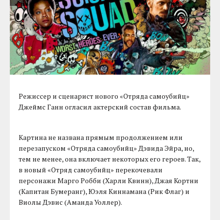
Режиссер и сценарист нового «Отряда самоубийц»
Джеймс Ганн огласил актерский состав фильма.
Картина не названа прямым продолжением или
перезапуском «Отряда самоубийц» Дэвида Эйра, но,
тем не менее, она включает некоторых его героев. Так,
в новый «Отряд самоубийц» перекочевали
персонажи Марго Робби (Харли Квинн), Джая Кортни
(Капитан Бумеранг), Юэля Киннамана (Рик Флаг) и
Виолы Дэвис (Аманда Уоллер).