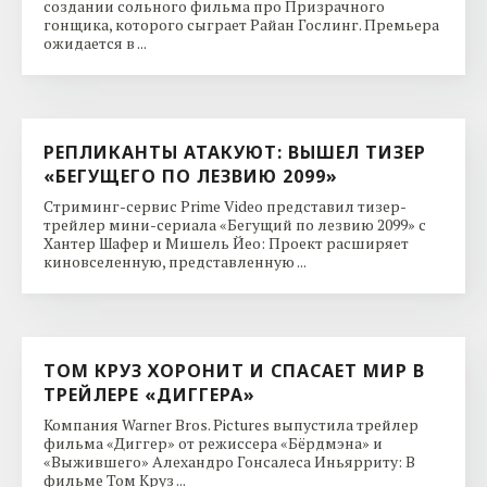
создании сольного фильма про Призрачного
гонщика, которого сыграет Райан Гослинг. Премьера
ожидается в ...
РЕПЛИКАНТЫ АТАКУЮТ: ВЫШЕЛ ТИЗЕР
«БЕГУЩЕГО ПО ЛЕЗВИЮ 2099»
Стриминг-сервис Prime Video представил тизер-
трейлер мини-сериала «Бегущий по лезвию 2099» с
Хантер Шафер и Мишель Йео: Проект расширяет
киновселенную, представленную ...
ТОМ КРУЗ ХОРОНИТ И СПАСАЕТ МИР В
ТРЕЙЛЕРЕ «ДИГГЕРА»
Компания Warner Bros. Pictures выпустила трейлер
фильма «Диггер» от режиссера «Бёрдмэна» и
«Выжившего» Алехандро Гонсалеса Иньярриту: В
фильме Том Круз ...