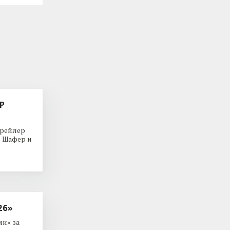
Р
трейлер
р Шафер и
26»
и» за