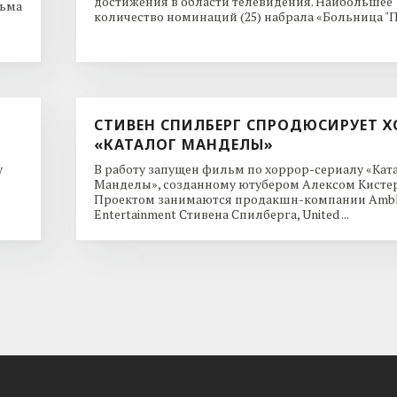
достижения в области телевидения. Наибольшее
льма
количество номинаций (25) набрала «Больница "Пи
СТИВЕН СПИЛБЕРГ СПРОДЮСИРУЕТ Х
«КАТАЛОГ МАНДЕЛЫ»
y
В работу запущен фильм по хоррор-сериалу «Кат
Манделы», созданному ютубером Алексом Кисте
Проектом занимаются продакшн-компании Ambl
Entertainment Стивена Спилберга, United ...