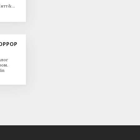
тт& ...
ОРРОР
алог
ром.
in