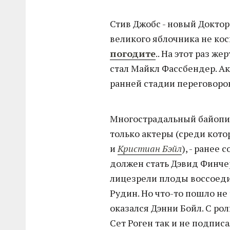
Стив Джобс - новый Доктор
великого яблочника не кос
погодите
.. На этот раз 
стал Майкл Фассбендер. Ак
ранней стадии переговоров
Многострадальный байопи
только актеры (среди кото
и
Кристиан Бэйл
), - ранее
должен стать Дэвид Финчер
лицезрели плоды воссоед
Рудин. Но что-то пошло не 
оказался Дэнни Бойл. С рол
Сет Роген так и не подписа