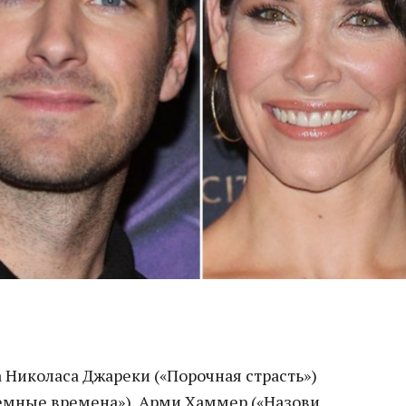
 Николаса Джареки («Порочная страсть»)
емные времена»), Арми Хаммер («Назови