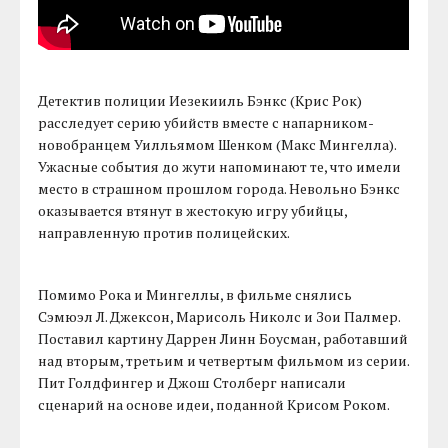
Детектив полиции Иезекииль Бэнкс (Крис Рок)
расследует серию убийств вместе с напарником-
новобранцем Уилльямом Шенком (Макс Мингелла).
Ужасные события до жути напоминают те, что имели
место в страшном прошлом города. Невольно Бэнкс
оказывается втянут в жестокую игру убийцы,
направленную против полицейских.
Помимо Рока и Мингеллы, в фильме снялись
Сэмюэл Л. Джексон, Марисоль Николс и Зои Палмер.
Поставил картину Даррен Линн Боусман, работавший
над вторым, третьим и четвертым фильмом из серии.
Пит Голдфингер и Джош Столберг написали
сценарий на основе идеи, поданной Крисом Роком.