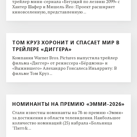
трейлер мини-сериала «Бегущий по лезвию 2099» с
Хантер Шафер и Мишель Йео: Проект расширяет
киновселенную, представленную ...
ТОМ КРУЗ ХОРОНИТ И СПАСАЕТ МИР В
ТРЕЙЛЕРЕ «ДИГГЕРА»
Компания Warner Bros. Pictures выпустила трейлер
фильма «Диггер» от режиссера «Бёрдмэна» и
«Выжившего» Алехандро Гонсалеса Иньярриту: В
фильме Том Круз ...
НОМИНАНТЫ НА ПРЕМИЮ «ЭММИ-2026»
Стали известны номинанты на 78-ю премию «Эмми»
за достижения в области телевидения. Наибольшее
количество номинаций (25) набрала «Больница
"Питт& ...