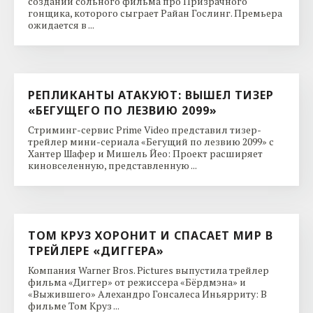
создании сольного фильма про Призрачного
гонщика, которого сыграет Райан Гослинг. Премьера
ожидается в ...
РЕПЛИКАНТЫ АТАКУЮТ: ВЫШЕЛ ТИЗЕР
«БЕГУЩЕГО ПО ЛЕЗВИЮ 2099»
Стриминг-сервис Prime Video представил тизер-
трейлер мини-сериала «Бегущий по лезвию 2099» с
Хантер Шафер и Мишель Йео: Проект расширяет
киновселенную, представленную ...
ТОМ КРУЗ ХОРОНИТ И СПАСАЕТ МИР В
ТРЕЙЛЕРЕ «ДИГГЕРА»
Компания Warner Bros. Pictures выпустила трейлер
фильма «Диггер» от режиссера «Бёрдмэна» и
«Выжившего» Алехандро Гонсалеса Иньярриту: В
фильме Том Круз ...