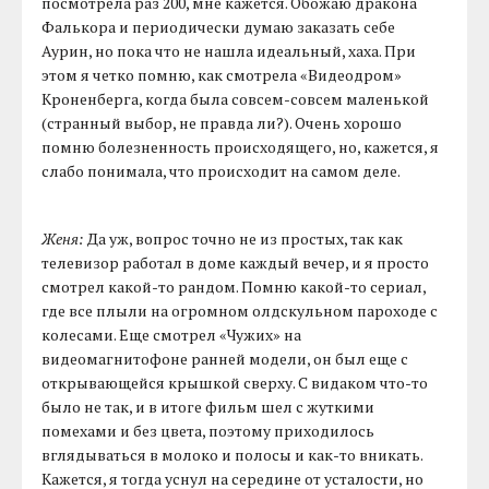
посмотрела раз 200, мне кажется. Обожаю дракона
Фалькора и периодически думаю заказать себе
Аурин, но пока что не нашла идеальный, хаха. При
этом я четко помню, как смотрела «Видеодром»
Кроненберга, когда была совсем-совсем маленькой
(странный выбор, не правда ли?). Очень хорошо
помню болезненность происходящего, но, кажется, я
слабо понимала, что происходит на самом деле.
Женя:
Да уж, вопрос точно не из простых, так как
телевизор работал в доме каждый вечер, и я просто
смотрел какой-то рандом. Помню какой-то сериал,
где все плыли на огромном олдскульном пароходе с
колесами. Еще смотрел «Чужих» на
видеомагнитофоне ранней модели, он был еще с
открывающейся крышкой сверху. С видаком что-то
было не так, и в итоге фильм шел с жуткими
помехами и без цвета, поэтому приходилось
вглядываться в молоко и полосы и как-то вникать.
Кажется, я тогда уснул на середине от усталости, но