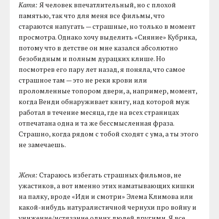
Катя:
Я человек впечатлительный, но с плохой
памятью, так что для меня все фильмы, что
стараются напугать — страшные, но только в момент
просмотра. Однако хочу выделить «Сияние» Кубрика,
потому что в детстве он мне казался абсолютно
безобидным и полным дурацких клише. Но
посмотрев его пару лет назад, я поняла, что самое
страшное там — это не реки крови или
проломленные топором двери, а, например, момент,
когда Венди обнаруживает книгу, над которой муж
работал в течение месяца, где на всех страницах
отпечатана одна и та же бессмысленная фраза.
Страшно, когда рядом с тобой сходят с ума, а ты этого
не замечаешь.
Женя:
Стараюсь избегать страшных фильмов, не
ужастиков, а вот именно этих наматывающих кишки
на палку, вроде «Иди и смотри» Элема Климова или
какой-нибудь натуралистичной чернухи про войну и
унижение/истязание одних людей другими. Я все