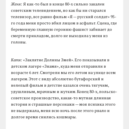
Женя:
Я как-то был в конце 80-х сильно закален
советским телевидением, но как бы ни старался
телевизор, все равно фильм «Я — русский солдат» 95-
го года меня просто вбил лицом в асфальт. Сцена, где
беременную главную героиню фашист забивает до
смерти прикладом, долго не выходила у меня из
головы.
Катя:
«Заклятие Долины Змей». Его показывали в
детском лагере «Знамя», куда меня отправили в
возрасте 6 лет. Смотрели мы его летом на улице всем
лагерем. Этот с виду абсолютно бутафорский и
нелепый фильм в детстве казался очень тягучим,
удушливым, мрачным и жутким. Конец 80-х, польско-
советское производство, какая-то мутная длинная
история и страшные персонажи — моя психика этого
не выдержала, меня всю ночь после этого рвало и
долгое время снились кошмары.