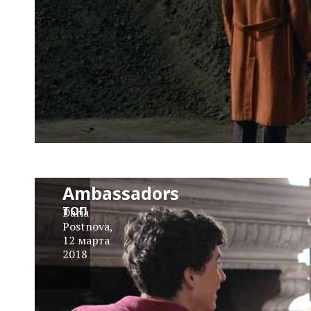
Sight &
Sound: X
Ambassadors
ТОП
Daria
Postnova
,
12 марта
2018