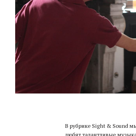
В рубрике Sight & Sound м
любят талантливые музыка