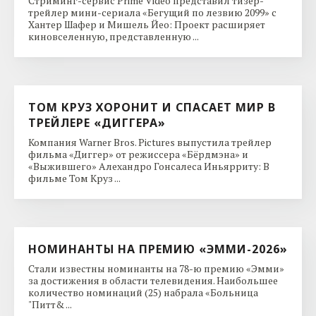
Стриминг-сервис Prime Video представил тизер-
трейлер мини-сериала «Бегущий по лезвию 2099» с
Хантер Шафер и Мишель Йео: Проект расширяет
киновселенную, представленную ...
ТОМ КРУЗ ХОРОНИТ И СПАСАЕТ МИР В
ТРЕЙЛЕРЕ «ДИГГЕРА»
Компания Warner Bros. Pictures выпустила трейлер
фильма «Диггер» от режиссера «Бёрдмэна» и
«Выжившего» Алехандро Гонсалеса Иньярриту: В
фильме Том Круз ...
НОМИНАНТЫ НА ПРЕМИЮ «ЭММИ-2026»
Стали известны номинанты на 78-ю премию «Эмми»
за достижения в области телевидения. Наибольшее
количество номинаций (25) набрала «Больница
"Питт& ...