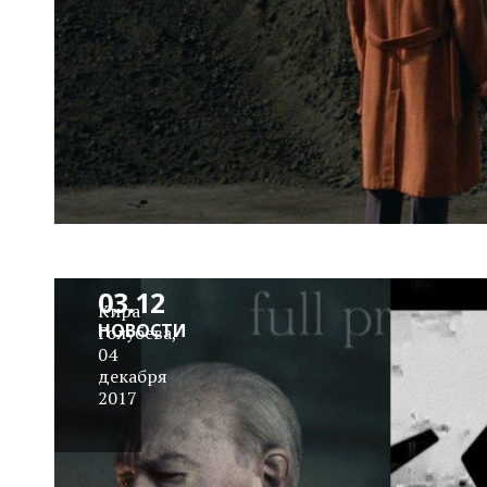
Rocky
Poster
Picture
Show
27.11–
03.12
Кира
НОВОСТИ
Голубева
,
04
декабря
2017