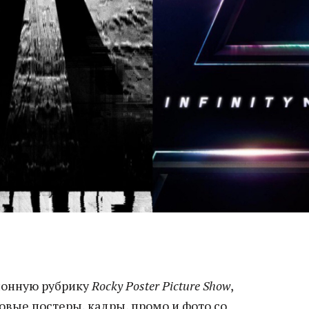
ионную рубрику
Rocky Poster Picture Show
,
новые постеры, кадры, промо и фото со