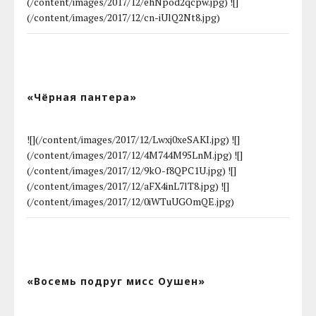
(/content/images/2017/12/ehNpod2qcpw.jpg) ![]
(/content/images/2017/12/cn-iUlQ2Nt8.jpg)
«Чёрная пантера»
![](/content/images/2017/12/Lwxj0xeSAKI.jpg) ![]
(/content/images/2017/12/4M744M95LnM.jpg) ![]
(/content/images/2017/12/9kO-f8QPC1U.jpg) ![]
(/content/images/2017/12/aFX4inL7lT8.jpg) ![]
(/content/images/2017/12/0iWTuUGOmQE.jpg)
«Восемь подруг мисс Оушен»