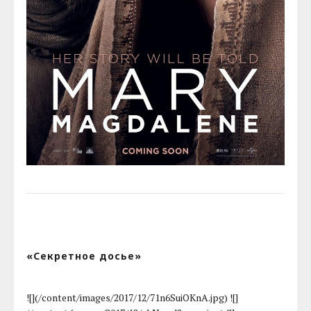
«Секретное досье»
![](/content/images/2017/12/71n6SuiOKnA.jpg) ![]