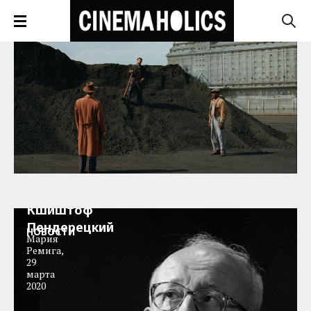
Умер
Кшиштоф
Пендерецкий
НОВОСТИ
Мария
Ремига
,
29
марта
2020