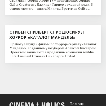
Стриминг-сервис Apple TV+ анонсировал сериал
Guilty Creatures с Джулией Гарнер в главной роли. В
основе сюжета — книга Микиты Броттман Guilty ...
СТИВЕН СПИЛБЕРГ СПРОДЮСИРУЕТ
ХОРРОР «КАТАЛОГ МАНДЕЛЫ»
В работу запущен фильм по хоррор-сериалу «Каталог
Манделы», созданному ютубером Алексом Кистером.
Проектом занимаются продакшн-компании Amblin
Entertainment Стивена Спилберга, United ...
Помощь