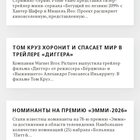
Стриминг-сервис Prime Video представил тизер-
трейлер мини-сериала «Бегущий по лезвию 2099» с
Хантер Шафер и Мишель Йео: Проект расширяет
киновселенную, представленную ...
ТОМ КРУЗ ХОРОНИТ И СПАСАЕТ МИР В
ТРЕЙЛЕРЕ «ДИГГЕРА»
Компания Warner Bros. Pictures выпустила трейлер
фильма «Диггер» от режиссера «Бёрдмэна» и
«Выжившего» Алехандро Гонсалеса Иньярриту: В
фильме Том Круз ...
НОМИНАНТЫ НА ПРЕМИЮ «ЭММИ-2026»
Стали известны номинанты на 78-ю премию «Эмми»
за достижения в области телевидения. Наибольшее
количество номинаций (25) набрала «Больница
"Питт& ...