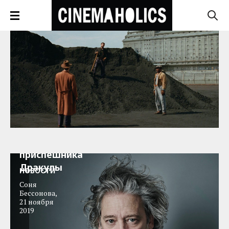
Декстер
Флетчер
снимет
фильм про
приспешника
Дракулы
НОВОСТИ
Соня
Бессонова
,
21 ноября
2019